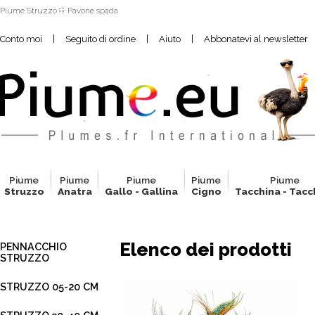
Piume Struzzo
Pavone spada
|
|
|
Conto moi
Seguito di ordine
Aiuto
Abbonatevi al newsletter
Pium
e
Pium
e
Pium
e
Pium
e
Pium
e
Struzzo
Anatra
Gallo - Gallina
Cigno
Tacchina - Tacc
Elenco dei prodotti
PENNACCHIO
STRUZZO
STRUZZO 05-20 CM