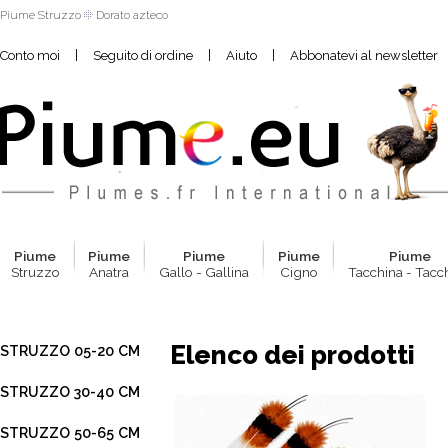
Piume Struzzo
Dorato azteco
|
|
|
Conto moi
Seguito di ordine
Aiuto
Abbonatevi al newsletter
Pium
e
Pium
e
Pium
e
Pium
e
Pium
e
Struzzo
Anatra
Gallo - Gallina
Cigno
Tacchina - Tacc
Elenco dei prodotti
STRUZZO 05-20 CM
STRUZZO 30-40 CM
STRUZZO 50-65 CM