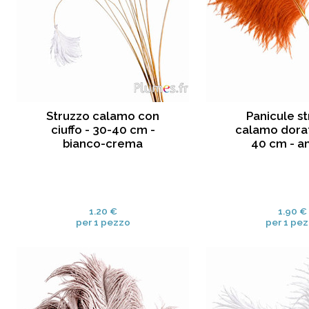
Struzzo calamo con
Panicule s
ciuffo - 30-40 cm -
calamo dorat
bianco-crema
40 cm - a
1.20 €
1.90 €
per 1 pezzo
per 1 pe