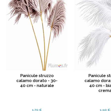
Panicule struzzo
Panicule s
calamo dorato - 30-
calamo dorat
40 cm - naturale
40 cm - bi
crem
1.70 €
1.90 €