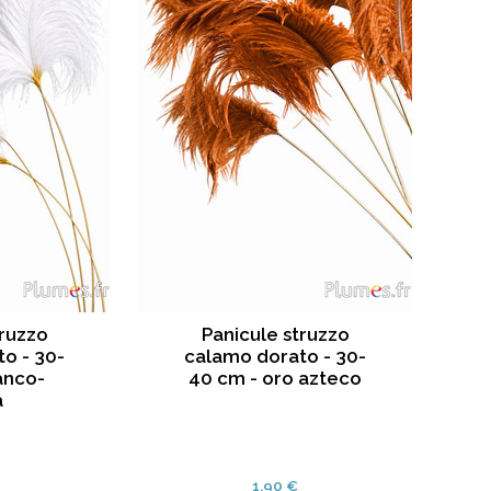
truzzo
Panicule struzzo
o - 30-
calamo dorato - 30-
anco-
40 cm - oro azteco
a
1.90 €