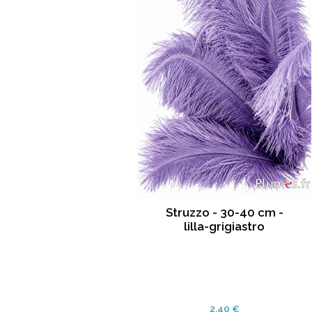
Struzzo - 30-40 cm -
lilla-grigiastro
2.40 €