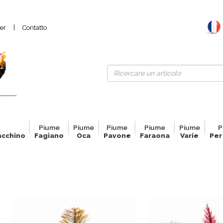
|
er
Contatto
e
Pium
e
Pium
e
Pium
e
Pium
e
Pium
e
P
acchino
Fagiano
Oca
Pavone
Faraona
Varie
Per