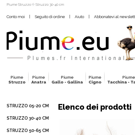
Piume Struzzo
Struzzo 30-40 cm
|
|
|
Conto moi
Seguito di ordine
Aiuto
Abbonatevi al newslett
Pium
e
Pium
e
Pium
e
Pium
e
Pium
Struzzo
Anatra
Gallo - Gallina
Cigno
Tacchina - T
Elenco dei prodotti
STRUZZO 05-20 CM
STRUZZO 30-40 CM
STRUZZO 50-65 CM