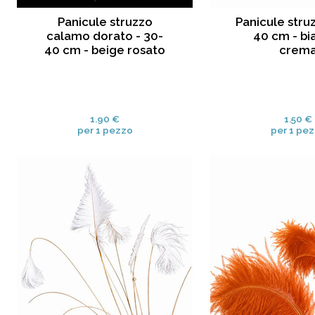
Panicule struzzo
Panicule stru
calamo dorato - 30-
40 cm - bi
40 cm - beige rosato
crem
1.90 €
1.50 €
per 1 pezzo
per 1 pe