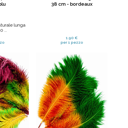
blu
38 cm - bordeaux
aturale lunga
 ...
1.90 €
zzo
per 1 pezzo