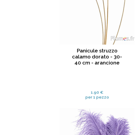
Panicule struzzo
calamo dorato - 30-
40 cm - arancione
1.90 €
per 1 pezzo