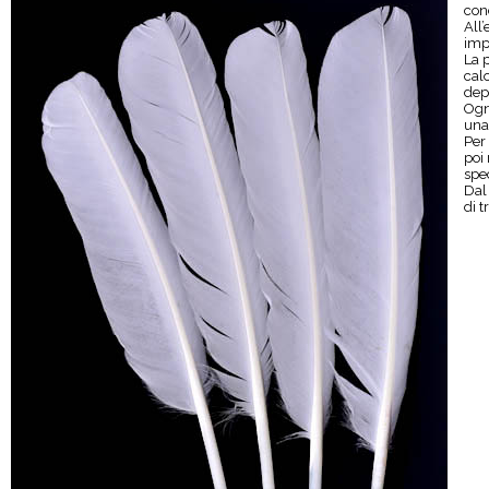
conc
All
impi
La 
cal
dep
Ogn
una
Per
poi
spec
Dal
di t