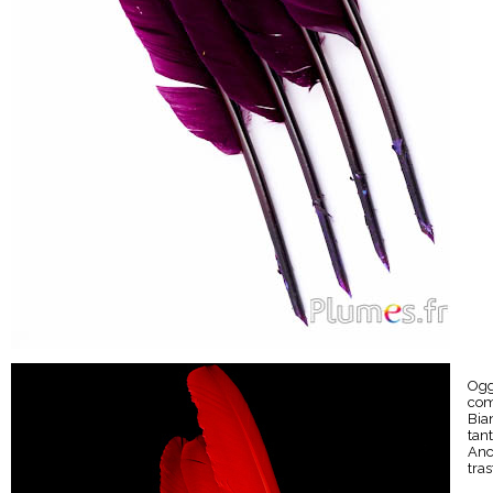
Ogg
com
Bia
tan
Anc
tras