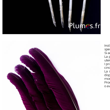
Inol
spe
Si 
La p
uten
I p
cin
La 
dis
mond
Pro
o av