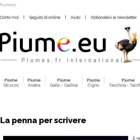
Piume.eu
|
|
|
Conto moi
Seguito di ordine
Aiuto
Abbonatevi al newsletter
Pium
e
Pium
e
Pium
e
Pium
e
Pium
e
Struzzo
Anatra
Gallo - Gallina
Cigno
Tacchina - Tacc
La penna per scrivere
È n