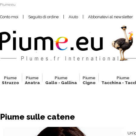
Piume.eu
|
|
|
Conto moi
Seguito di ordine
Aiuto
Abbonatevi al newsletter
Pium
e
Pium
e
Pium
e
Pium
e
Pium
e
Struzzo
Anatra
Gallo - Gallina
Cigno
Tacchina - Tacc
Piume sulle catene
Un’i