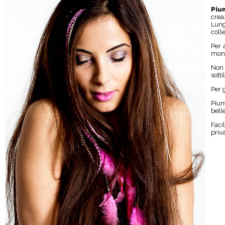
Piu
crea
Lung
coll
Per 
mont
Non 
sotti
Per 
Pium
bell
Faci
priv