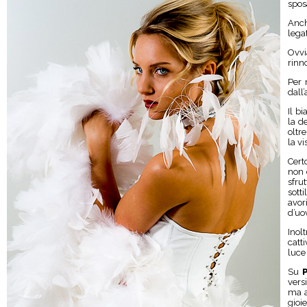
spos
Anch
lega
Ovvi
rinn
Per 
dall
Il b
la d
oltr
la v
Cert
non 
sfru
sotti
avor
d’uo
Inol
catt
luce
Su
vers
ma a
gioie