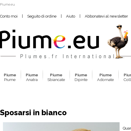
Piume.eu
|
|
|
Conto moi
Seguito di ordine
Aiuto
Abbonatevi al newsletter
Pium
e
Pium
e
Pium
e
Pium
e
Pium
e
Pi
Piume
Anatra
Sbiancate
Dipinte
Adornate
Coll
Sposarsi in bianco
Quan