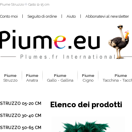
Piume Struzzo
Gallo 11-15 cm
|
|
|
Conto moi
Seguito di ordine
Aiuto
Abbonatevi al newsletter
Pium
e
Pium
e
Pium
e
Pium
e
Pium
e
Struzzo
Anatra
Gallo - Gallina
Cigno
Tacchina - Tacc
Elenco dei prodotti
STRUZZO 05-20 CM
STRUZZO 30-40 CM
STRUZZO 50-65 CM