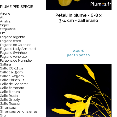
PIUME PER SPECIE
Airone
Petali in piume - 6-8 x
Ali
3-4 cm - zafferano
Anatra
Cigno
Coquetips
Emù
Fagiano argento
Fagiano d'oro
Fagiano de Colchide
Fagiano Lady Armherst
2.40 €
Fagiano Swinhoe
per 10 pezzo
Fagiano venerato
Faraona de Numidie
Gallina
Gallo 08-12 cm
Gallo 11-15 cm
Gallo 18-25 cm
Gallo Chinchilla
Gallo de Sonnerat
Gallo fiammato
Gallo filatura
Gallo frusta
Gallo Grizzly
Gallo Rooster
Ghiandaia
Ghiandaia benghalensis
Gru