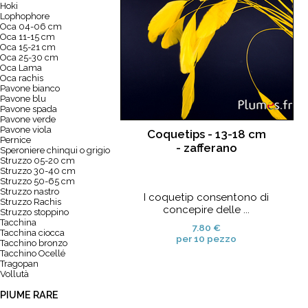
Hoki
Lophophore
Oca 04-06 cm
Oca 11-15 cm
Oca 15-21 cm
Oca 25-30 cm
Oca Lama
Oca rachis
Pavone bianco
Pavone blu
Pavone spada
Pavone verde
Pavone viola
Coquetips - 13-18 cm
Pernice
- zafferano
Speroniere chinqui o grigio
Struzzo 05-20 cm
Struzzo 30-40 cm
Struzzo 50-65 cm
Struzzo nastro
I coquetip consentono di
Struzzo Rachis
concepire delle ...
Struzzo stoppino
Tacchina
7.80 €
Tacchina ciocca
per 10 pezzo
Tacchino bronzo
Tacchino Ocellé
Tragopan
Vollutà
PIUME RARE