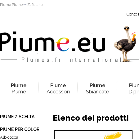
Piume Piume
Zafferano
Conto 
Pium
e
Pium
e
Pium
e
Piu
Piume
Accessori
Sbiancate
Dipi
Elenco dei prodotti
PIUME 2 SCELTA
PIUME PER COLORI
Albicocca