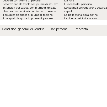
Decorati con piume di pavone!
L'airone
Decorazione da tavola con piume di struzzo
L'uccello del paradiso
Extension per capelli con piume di grizzly
L’eleganza selvaggia che accarezz
Idee per decorazioni con piume di pavone
capelli
Il bouquet da sposa di piume di fagiano
La bella storia della penna
Il bouquet da sposa in piume di pavone
La donna dei fiori - la rosa
Condizioni generali di vendita
Dati personali
Impronta