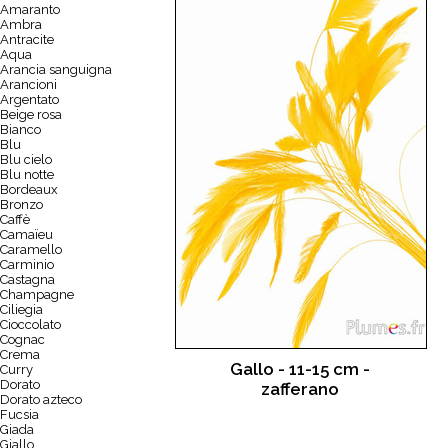
Amaranto
Ambra
Antracite
Aqua
Arancia sanguigna
Arancioni
Argentato
Beige rosa
Bianco
Blu
Blu cielo
Blu notte
Bordeaux
Bronzo
Caffè
Camaïeu
Caramello
Carminio
Castagna
Champagne
Ciliegia
Cioccolato
Cognac
Crema
Gallo - 11-15 cm -
Curry
Dorato
zafferano
Dorato azteco
Fucsia
Giada
Giallo