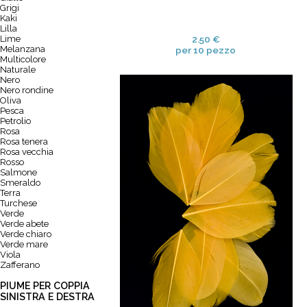
Grigi
Kaki
Lilla
Lime
2.50 €
Melanzana
per 10 pezzo
Multicolore
Naturale
Nero
Nero rondine
Oliva
Pesca
Petrolio
Rosa
Rosa tenera
Rosa vecchia
Rosso
Salmone
Smeraldo
Terra
Turchese
Verde
Verde abete
Verde chiaro
Verde mare
Viola
Zafferano
PIUME PER COPPIA
SINISTRA E DESTRA